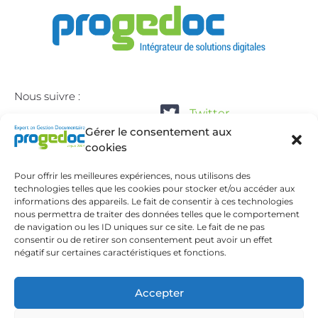
Nous suivre :
Twitter
Gérer le consentement aux
Linkedin
cookies
12, Avenue des Prés
Pour offrir les meilleures expériences, nous utilisons des
78180 Montigny-le-Bretonneux
technologies telles que les cookies pour stocker et/ou accéder aux
Tél.: +33 (0)1 86 90 08 98
informations des appareils. Le fait de consentir à ces technologies
nous permettra de traiter des données telles que le comportement
contact-web@progedoc.fr
de navigation ou les ID uniques sur ce site. Le fait de ne pas
consentir ou de retirer son consentement peut avoir un effet
2026 ©PROGEDOC
négatif sur certaines caractéristiques et fonctions.
Contact
Accepter