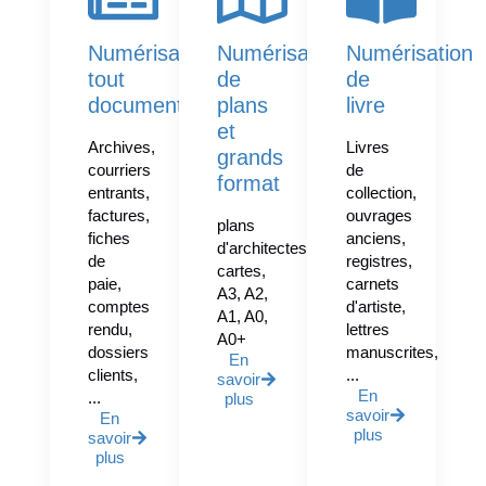
Numérisation
Numérisation
Numérisation
tout
de
de
document
plans
livre
et
Archives,
Livres
grands
courriers
de
format
entrants,
collection,
factures,
ouvrages
plans
fiches
anciens,
d'architectes,
de
registres,
cartes,
paie,
carnets
A3, A2,
comptes
d'artiste,
A1, A0,
rendu,
lettres
A0+
dossiers
manuscrites,
En
clients,
...
savoir
En
...
plus
savoir
En
plus
savoir
plus