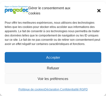
Notre capacité de traitements combinée au
Gérer le consentement aux
développement de solutions informatiques, nous
cookies
permet de structurer et d’enrichir vos documents pour
exploiter la valeur ajoutée de vos données.
Pour offrir les meilleures expériences, nous utilisons des technologies
telles que les cookies pour stocker et/ou accéder aux informations des
appareils. Le fait de consentir à ces technologies nous permettra de traiter
Traitement des images : découpe, cadrage,
des données telles que le comportement de navigation ou les ID uniques
détourage, formatage
sur ce site. Le fait de ne pas consentir ou de retirer son consentement peut
Traitement automatisé de contenu : RAD / LAD /
avoir un effet négatif sur certaines caractéristiques et fonctions.
OCR
Indexation manuelle, semi-automatique et
Accepter
automatique : nommage de fichiers
Traitement des données : saisie simple, double
Refuser
saisie, enrichissement
Constitution de bases de données : intégration,
Voir les préférences
qualification, enrichissement et restructuration de
fichiers
Politique de cookies
Déclaration Confidentialité RGPD
Accroître la vitesse de traitement de vos données
à faible coût afin d’optimiser votre productivité